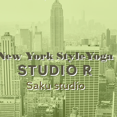
New York StyleYoga
STUDIO R
Saku studio