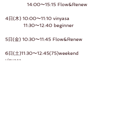
               14:00〜15:15 Flow&Renew
4日(木) 10:00〜11:10 vinyasa
　　　   11:30〜12:40 beginner
5日(金) 10:30〜11:45 Flow&Renew 
6日(土)11:30〜12:45(75)weekend 
vinyasa
studiorikako.com
よろしくお願いします（＾_＾）
Rikako