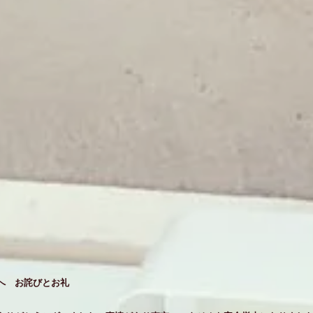
へ お詫びとお礼