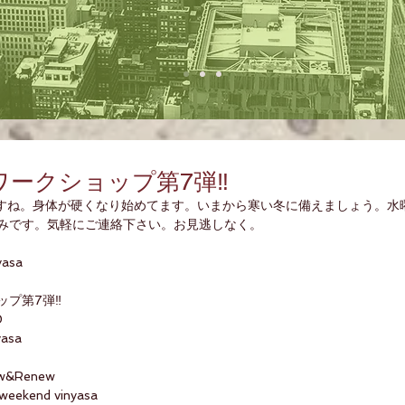
ークショップ第7弾‼️
すね。身体が硬くなり始めてます。いまから寒い冬に備えましょう。水
しみです。気軽にご連絡下さい。お見逃しなく。
yasa
ップ第7弾‼️
0
yasa
ow&Renew 
eekend vinyasa