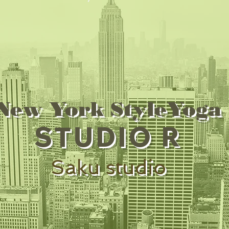
New York StyleYoga
STUDIO R
Saku studio