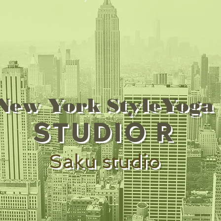
New York StyleYoga
STUDIO R
Saku studio