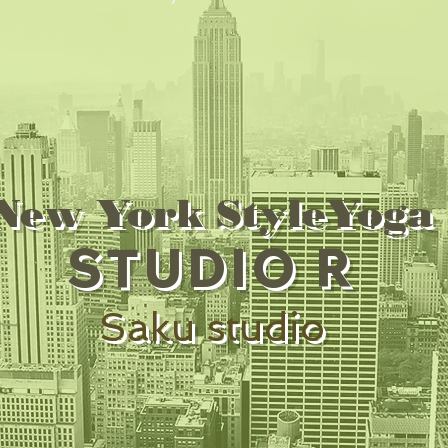
New York StyleYoga
STUDIO R
Saku studio