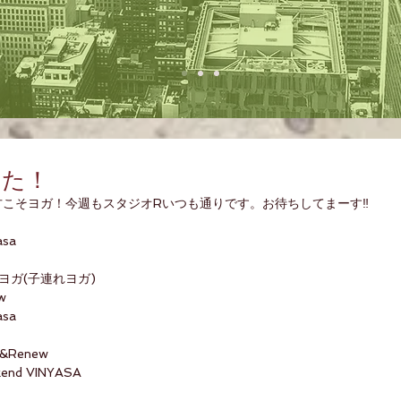
した！
こそヨガ！今週もスタジオRいつも通りです。お待ちしてまーす‼️
asa
 ママヨガ(子連れヨガ)
w 
asa
w&Renew 
kend VINYASA 