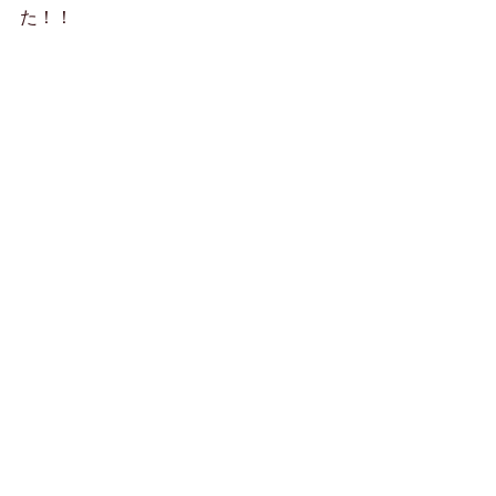
た！！
どうぞよろしくお願いします！！
りかこ
コメント
コメントを追加…