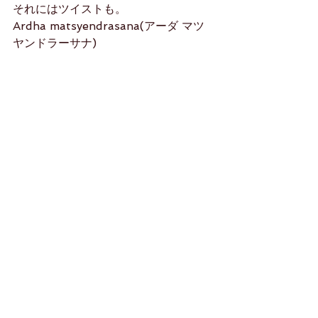
それにはツイストも。
Ardha matsyendrasana(アーダ マツ
ヤンドラーサナ)
胸を開くと言ってもやはりツイストの
可動域がコツです╰(*´︶`*)╯♡