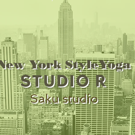
New York StyleYoga
STUDIO R
Saku studio