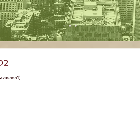
O2
lavasana1)