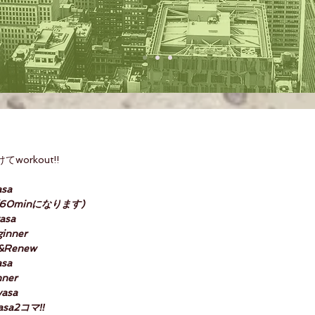
orkout!!
asa
ガ(60minになります)
asa
inner
&Renew 
asa
nner
yasa
nyasa2コマ‼️