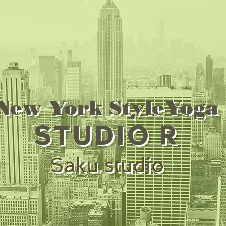
New York StyleYoga
STUDIO R
Saku studio