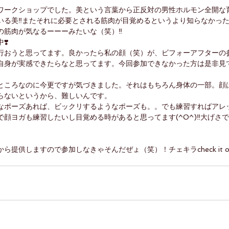
ワークショップでした。美という言葉から正反対の男性ホルモン全開な
る美‼️またそれに必要とされる筋肉が目覚めるというより知らなかった
筋肉が気なるーーーみたいな（笑）‼️
❣️
行おうと思ってます。良かったら私の顔（笑）が、ビフォーアフターの
自身が実感できたらなと思ってます。今回参加できなかった方は是非見
ところなのに今更ですが気づきました。それはもちろん身体の一部。顔
らないというから、難しいんです。
なポーズあれば、ビックリするようなポーズも。。でも練習すればアレ
顔ヨガも練習したいし目覚める時があると思ってます(^O^)‼️大げさ
供しますので参加しなきゃそんだぜょ（笑）！チェキラcheck it out!