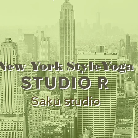
New York StyleYoga
STUDIO R
Saku studio