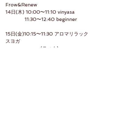
Frow&Renew
14日(木) 10:00〜11:10 vinyasa
　　　   11:30〜12:40 beginner
15日(金)10:15〜11:30 アロマリラック
スヨガ
                       (ティナ)
 studiorikako.com
よろしくお願いします（＾_＾）
Rikako 
コメント