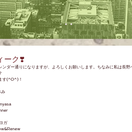
ーク❣️
はカレンダー通りになりますが、よろしくお願いします。ちなみに私は長野
？
す(^O^)！
休み
nyasa
nner
マヨガ 
5:15 Frow&Renew