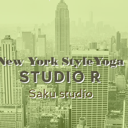
New York StyleYoga
STUDIO R
Saku studio