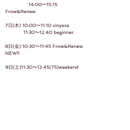
                14:00〜15:15 
Frow&Renew
7日(木) 10:00〜11:10 vinyasa
　　　   11:30〜12:40 beginner
8日(金) 10:30〜11:45 Frow&Renew 
NEW‼️
9日(土)11:30〜12:45(75)weekend 
vinyasa
studiorikako.com
よろしくお願いします（＾_＾）
Rikako 