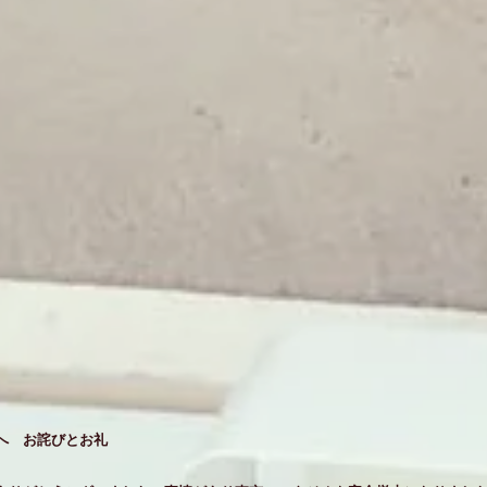
へ お詫びとお礼