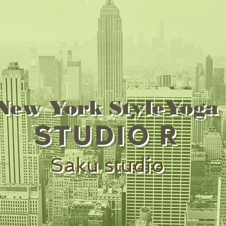
New York StyleYoga
STUDIO R
Saku studio