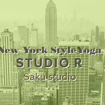
New York StyleYoga
STUDIO R
Saku studio