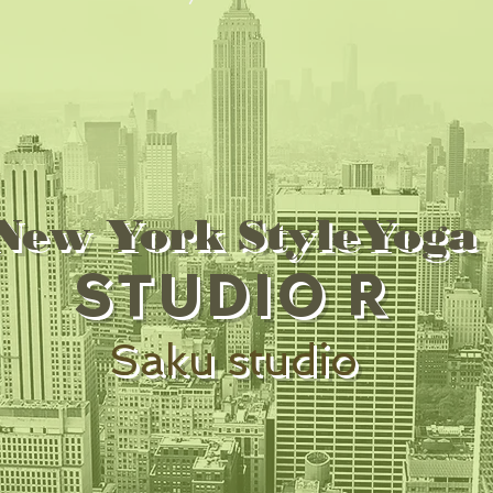
New York StyleYoga
STUDIO R
Saku studio