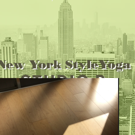
New York StyleYoga
STUDIO R
Saku studio